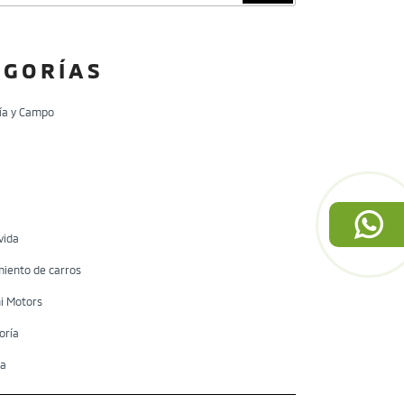
EGORÍAS
a y Campo
vida
iento de carros
i Motors
oría
ía