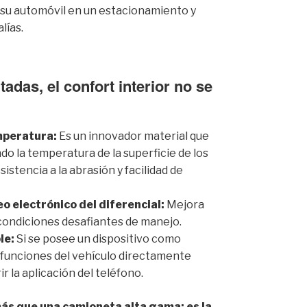
 su automóvil en un estacionamiento y
lías.
das, el confort interior no se
mperatura:
Es un innovador material que
endo la temperatura de la superficie de los
stencia a la abrasión y facilidad de
eo electrónico del diferencial:
Mejora
n condiciones desafiantes de manejo.
le:
Si se posee un dispositivo como
funciones del vehículo directamente
r la aplicación del teléfono.
ás que una camioneta alta gama; es la