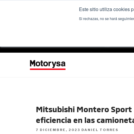
Ir
Este sitio utiliza cookies
al
contenido
Si rechazas, no se hará seguimien
MITSUBISHI MOTOR
Información sobre nuestras camionetas, tips para cuida
Mitsubishi Montero Sport el
eficiencia en las camione
POSTED
7 DICIEMBRE, 2023
DANIEL TORRES