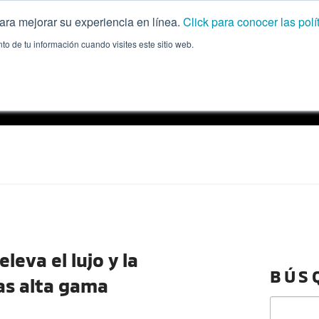
 para mejorar su experiencia en línea.
Click para conocer las polí
to de tu información cuando visites este sitio web.
S | BLOG
r el auto, playlists, recetas, planes, estilo de vida y más 
eva el lujo y la
BÚS
tas alta gama
Buscar