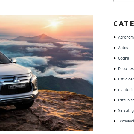
por:
CAT
Agronomí
Autos
Cocina
Deportes
Estilo de 
mantenim
Mitsubish
Sin categ
Tecnolog