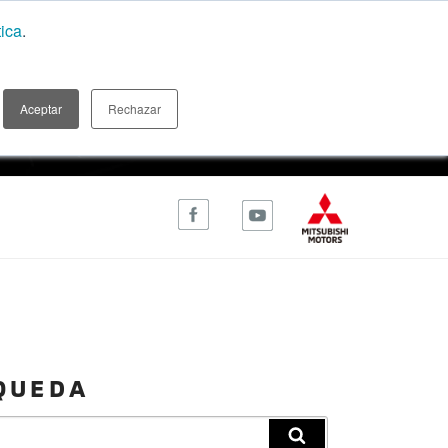
tica
.
Aceptar
Rechazar
temáticas de interés para explorar
QUEDA
Búsqueda