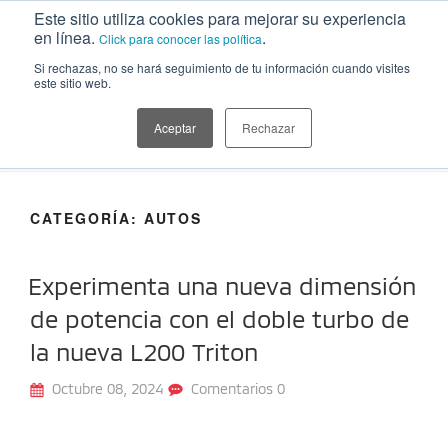
Ir
Este sitio utiliza cookies para mejorar su experiencia
al
en línea.
.
Click para conocer las política
contenido
Si rechazas, no se hará seguimiento de tu información cuando visites
este sitio web.
MITSUBISHI MOTORS | BLOG
Información sobre nuestras camionetas, tips para cuidar el auto,
playlists, recetas, planes, estilo de vida y más temáticas de interés
Aceptar
Rechazar
para explorar
CATEGORÍA:
AUTOS
Experimenta una nueva dimensión
de potencia con el doble turbo de
la nueva L200 Triton
Octubre 08, 2024
Comentarios 0