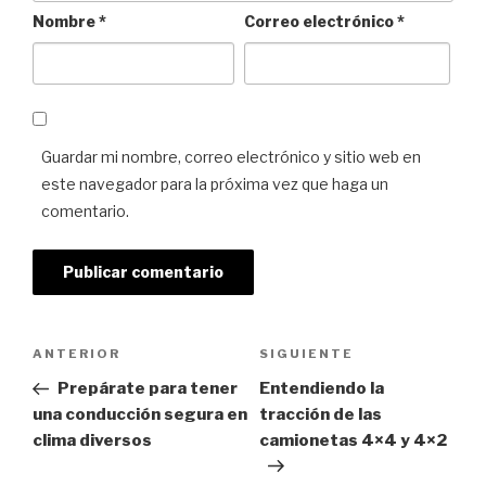
Nombre
*
Correo electrónico
*
Guardar mi nombre, correo electrónico y sitio web en
este navegador para la próxima vez que haga un
comentario.
Navegación de entradas
Next
SIGUIENTE
Previous
ANTERIOR
Post
Post
Entendiendo la
Prepárate para tener
tracción de las
una conducción segura en
camionetas 4×4 y 4×2
clima diversos