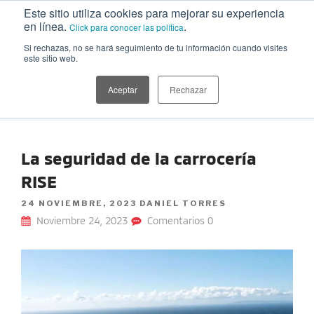
Ir
Este sitio utiliza cookies para mejorar su experiencia
al
en línea.
.
Click para conocer las política
contenido
Si rechazas, no se hará seguimiento de tu información cuando visites
este sitio web.
MITSUBISHI MOTORS | BLOG
Información sobre nuestras camionetas, tips para cuidar el auto,
playlists, recetas, planes, estilo de vida y más temáticas de interés
Aceptar
Rechazar
para explorar
La seguridad de la carrocería
RISE
POSTED
24 NOVIEMBRE, 2023
DANIEL TORRES
ON
Noviembre 24, 2023
Comentarios 0