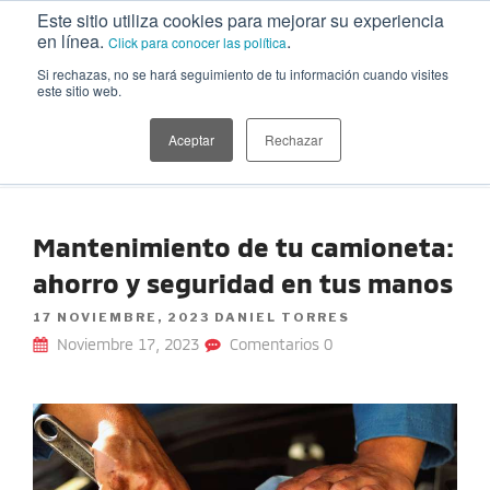
Ir
Este sitio utiliza cookies para mejorar su experiencia
al
en línea.
.
Click para conocer las política
contenido
Si rechazas, no se hará seguimiento de tu información cuando visites
este sitio web.
MITSUBISHI MOTORS | BLOG
Información sobre nuestras camionetas, tips para cuidar el auto,
playlists, recetas, planes, estilo de vida y más temáticas de interés
Aceptar
Rechazar
para explorar
Mantenimiento de tu camioneta:
ahorro y seguridad en tus manos
POSTED
17 NOVIEMBRE, 2023
DANIEL TORRES
ON
Noviembre 17, 2023
Comentarios 0