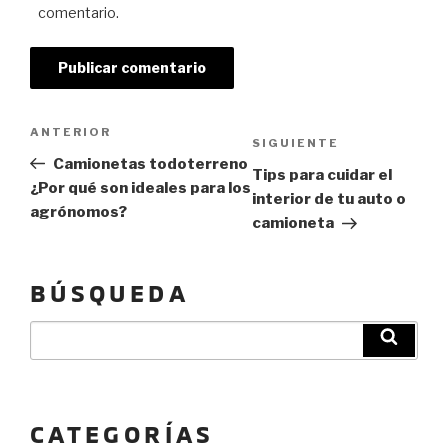
comentario.
Navegación de entradas
Previous
ANTERIOR
Next
SIGUIENTE
Post
Camionetas todoterreno
Post
Tips para cuidar el
¿Por qué son ideales para los
interior de tu auto o
agrónomos?
camioneta
BÚSQUEDA
Buscar
Búsqu
por:
CATEGORÍAS