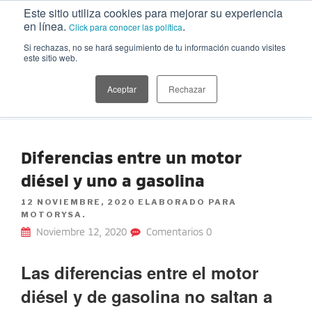
Ir
Este sitio utiliza cookies para mejorar su experiencia
al
en línea.
.
Click para conocer las política
contenido
Si rechazas, no se hará seguimiento de tu información cuando visites
este sitio web.
MITSUBISHI MOTORS | BLOG
Información sobre nuestras camionetas, tips para cuidar el auto,
playlists, recetas, planes, estilo de vida y más temáticas de interés
Aceptar
Rechazar
para explorar
Diferencias entre un motor
diésel y uno a gasolina
POSTED
12 NOVIEMBRE, 2020
ELABORADO PARA
ON
MOTORYSA.
Noviembre 12, 2020
Comentarios 0
Las diferencias entre el motor
diésel y de gasolina no saltan a