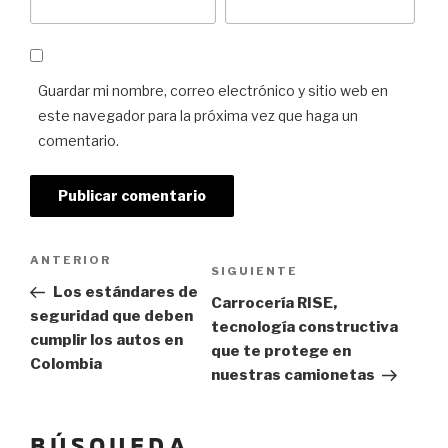
Guardar mi nombre, correo electrónico y sitio web en
este navegador para la próxima vez que haga un
comentario.
Navegación de entradas
Previous
ANTERIOR
Next
SIGUIENTE
Post
Los estándares de
Post
Carrocería RISE,
seguridad que deben
tecnología constructiva
cumplir los autos en
que te protege en
Colombia
nuestras camionetas
BÚSQUEDA