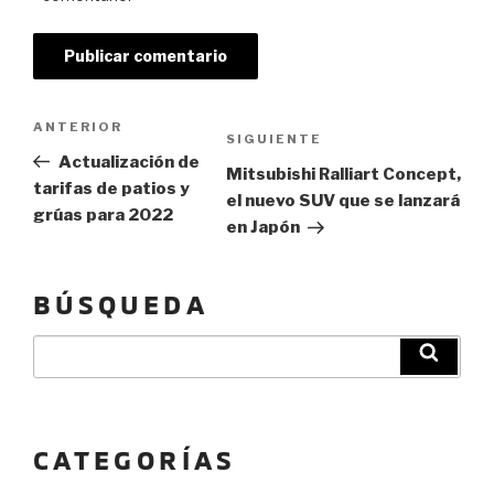
Navegación de entradas
Previous
ANTERIOR
Next
SIGUIENTE
Post
Actualización de
Post
Mitsubishi Ralliart Concept,
tarifas de patios y
el nuevo SUV que se lanzará
grúas para 2022
en Japón
BÚSQUEDA
Buscar
Búsqu
por:
CATEGORÍAS