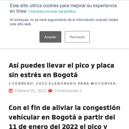
Ir
Este sitio utiliza cookies para mejorar su experiencia
al
en línea.
.
Click para conocer las política
contenido
Si rechazas, no se hará seguimiento de tu información cuando visites
este sitio web.
MITSUBISHI MOTORS | BLOG
Información sobre nuestras camionetas, tips para cuidar el auto,
playlists, recetas, planes, estilo de vida y más temáticas de interés
Aceptar
Rechazar
para explorar
Así puedes llevar el pico y placa
sin estrés en Bogotá
POSTED
1 FEBRERO, 2022
ELABORADO PARA MOTORYSA.
ON
Febrero 01, 2022
Comentarios 0
Con el fin de aliviar la congestión
vehícular en Bogotá a partir del
11 de enero del 2022 el pico y