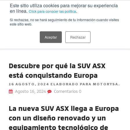
Ir
Este sitio utiliza cookies para mejorar su experiencia
al
en línea.
.
Click para conocer las política
contenido
Si rechazas, no se hará seguimiento de tu información cuando visites
este sitio web.
MITSUBISHI MOTORS | BLOG
Información sobre nuestras camionetas, tips para cuidar el auto,
playlists, recetas, planes, estilo de vida y más temáticas de interés
Aceptar
Rechazar
para explorar
Descubre por qué la SUV ASX
está conquistando Europa
POSTED
16 AGOSTO, 2024
ELABORADO PARA MOTORYSA.
ON
Agosto 16, 2024
Comentarios 0
La nueva SUV ASX llega a Europa
con un diseño renovado y un
equipamiento tecnológico de