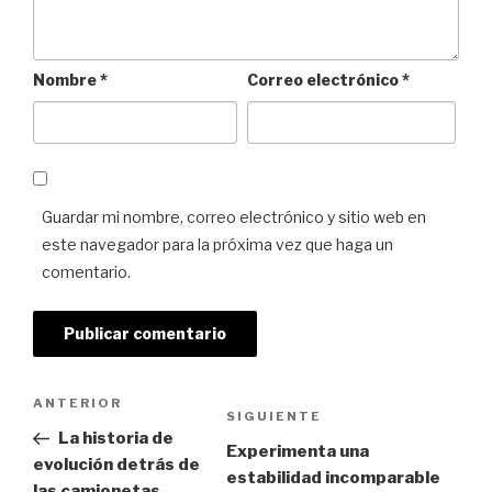
Nombre
*
Correo electrónico
*
Guardar mi nombre, correo electrónico y sitio web en
este navegador para la próxima vez que haga un
comentario.
Navegación de entradas
Previous
ANTERIOR
Next
SIGUIENTE
Post
La historia de
Post
Experimenta una
evolución detrás de
estabilidad incomparable
las camionetas