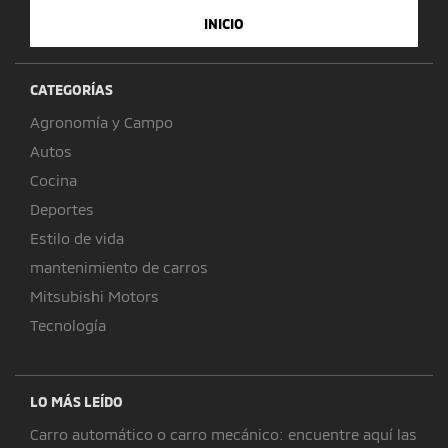
INICIO
CATEGORÍAS
Agronomía y Campo
Autos
Cocina
Deportes
Estilo de vida
mantenimiento de carros
Mitsubishi Motors
Tecnología
LO MÁS LEÍDO
Carro automático o carro mecánico: encuentre aquí las