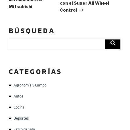
con el Super All Wheel
Mitsubishi
Control
BÚSQUEDA
Buscar
Búsqu
por:
CATEGORÍAS
Agronomía y Campo
Autos
Cocina
Deportes
Estilo de vida